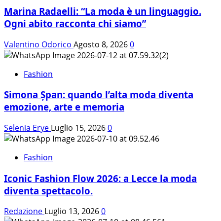
donna,
Marina Radaelli: “La moda è un linguaggio.
una
storia,
Ogni abito racconta chi siamo”
una
visione
Valentino Odorico
Agosto 8, 2026
0
che
ha
Fashion
cambiato
la
Simona Șpan: quando l’alta moda diventa
moda
emozione, arte e memoria
Selenia Erye
Luglio 15, 2026
0
Fashion
Iconic Fashion Flow 2026: a Lecce la moda
diventa spettacolo.
Redazione
Luglio 13, 2026
0