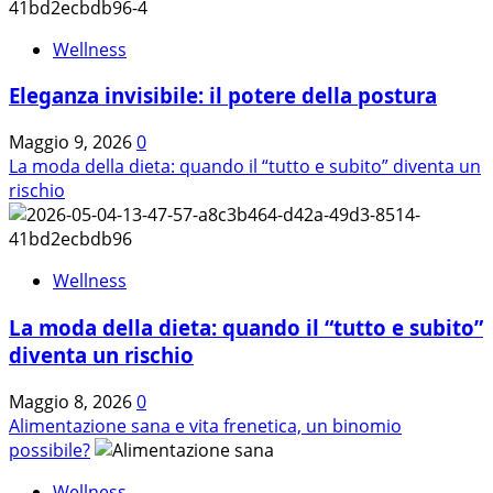
su
La
Wellness
bellezza
della
Eleganza invisibile: il potere della postura
pelle
inizia
Maggio 9, 2026
0
a
La moda della dieta: quando il “tutto e subito” diventa un
tavola.
rischio
Wellness
La moda della dieta: quando il “tutto e subito”
diventa un rischio
Maggio 8, 2026
0
Alimentazione sana e vita frenetica, un binomio
possibile?
Wellness