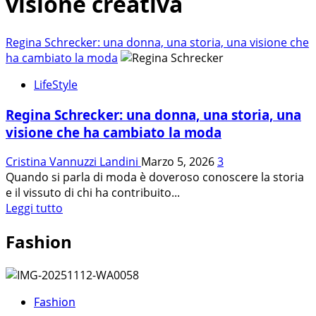
visione creativa
Regina Schrecker: una donna, una storia, una visione che
ha cambiato la moda
LifeStyle
Regina Schrecker: una donna, una storia, una
visione che ha cambiato la moda
Cristina Vannuzzi Landini
Marzo 5, 2026
3
Quando si parla di moda è doveroso conoscere la storia
e il vissuto di chi ha contribuito...
Leggi
Leggi tutto
di
Fashion
più
su
Regina
Schrecker:
una
Fashion