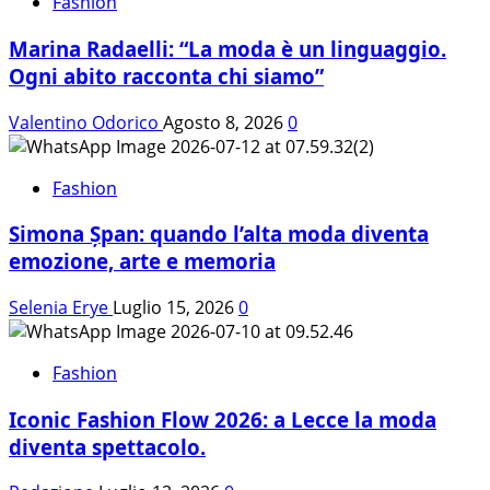
–
Fashion
Tradizione
Marina Radaelli: “La moda è un linguaggio.
senza
tempo.
Ogni abito racconta chi siamo”
Visione
globale
Valentino Odorico
Agosto 8, 2026
0
Fashion
Simona Șpan: quando l’alta moda diventa
emozione, arte e memoria
Selenia Erye
Luglio 15, 2026
0
Fashion
Iconic Fashion Flow 2026: a Lecce la moda
diventa spettacolo.