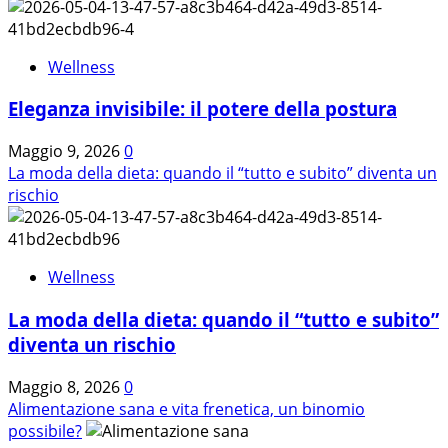
più
su
La
Wellness
bellezza
della
Eleganza invisibile: il potere della postura
pelle
inizia
Maggio 9, 2026
0
a
La moda della dieta: quando il “tutto e subito” diventa un
tavola.
rischio
Wellness
La moda della dieta: quando il “tutto e subito”
diventa un rischio
Maggio 8, 2026
0
Alimentazione sana e vita frenetica, un binomio
possibile?