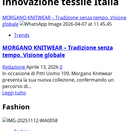
innovazione tessile Italia
MORGANO KNITWEAR – Tradizione senza tempo. Visione
globale
Trends
MORGANO KNITWEAR – Tradizione senza
tempo. Visione globale
Redazione
Aprile 13, 2026
0
In occasione di Pitti Uomo 109, Morgano Knitwear
presenta la sua nuova collezione, confermando un
percorso di...
Leggi
Leggi tutto
di
Fashion
più
su
MORGANO
KNITWEAR