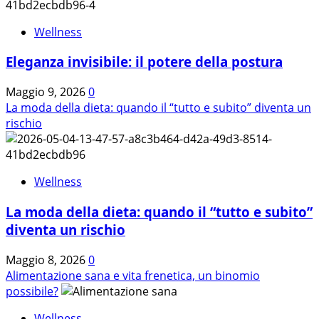
su
La
Wellness
bellezza
della
Eleganza invisibile: il potere della postura
pelle
inizia
Maggio 9, 2026
0
a
La moda della dieta: quando il “tutto e subito” diventa un
tavola.
rischio
Wellness
La moda della dieta: quando il “tutto e subito”
diventa un rischio
Maggio 8, 2026
0
Alimentazione sana e vita frenetica, un binomio
possibile?
Wellness