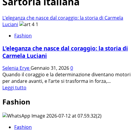
Sartoria italiana
L’eleganza che nasce dal coraggio: la storia di Carmela
Luciani
Fashion
L’eleganza che nasce dal coraggio: la storia di
Carmela Luciani
Selenia Erye
Gennaio 31, 2026
0
Quando il coraggio e la determinazione diventano motori
per andare avanti, e l’arte si trasforma in forza,...
Leggi
Leggi tutto
di
Fashion
più
su
L’eleganza
che
nasce
Fashion