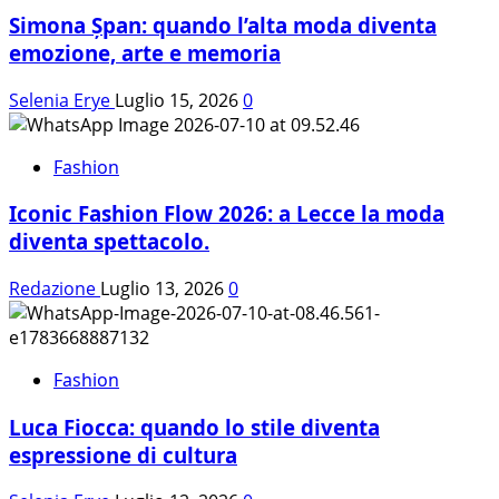
dal
Simona Șpan: quando l’alta moda diventa
coraggio:
la
emozione, arte e memoria
storia
di
Selenia Erye
Luglio 15, 2026
0
Carmela
Luciani
Fashion
Iconic Fashion Flow 2026: a Lecce la moda
diventa spettacolo.
Redazione
Luglio 13, 2026
0
Fashion
Luca Fiocca: quando lo stile diventa
espressione di cultura