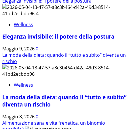
di
Eleganza invisibile: il potere della postura
più
su
La
Wellness
bellezza
della
Eleganza invisibile: il potere della postura
pelle
inizia
Maggio 9, 2026
0
a
La moda della dieta: quando il “tutto e subito” diventa un
tavola.
rischio
Wellness
La moda della dieta: quando il “tutto e subito”
diventa un rischio
Maggio 8, 2026
0
Alimentazione sana e vita frenetica, un binomio