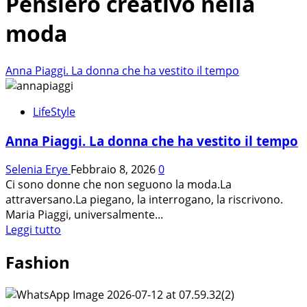
Pensiero creativo nella
moda
Anna Piaggi. La donna che ha vestito il tempo
LifeStyle
Anna Piaggi. La donna che ha vestito il tempo
Selenia Erye
Febbraio 8, 2026
0
Ci sono donne che non seguono la moda.La
attraversano.La piegano, la interrogano, la riscrivono.
Maria Piaggi, universalmente...
Leggi
Leggi tutto
di
Fashion
più
su
Anna
Piaggi.