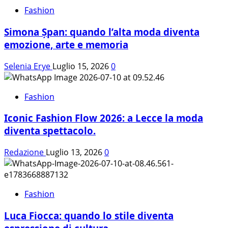
La
Fashion
donna
Simona Șpan: quando l’alta moda diventa
che
ha
emozione, arte e memoria
vestito
il
Selenia Erye
Luglio 15, 2026
0
tempo
Fashion
Iconic Fashion Flow 2026: a Lecce la moda
diventa spettacolo.
Redazione
Luglio 13, 2026
0
Fashion
Luca Fiocca: quando lo stile diventa