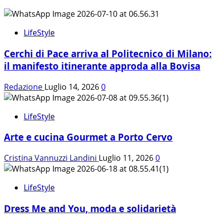
LifeStyle
Cerchi di Pace arriva al Politecnico di Milano:
il manifesto itinerante approda alla Bovisa
Redazione
Luglio 14, 2026
0
LifeStyle
Arte e cucina Gourmet a Porto Cervo
Cristina Vannuzzi Landini
Luglio 11, 2026
0
LifeStyle
Dress Me and You, moda e solidarietà