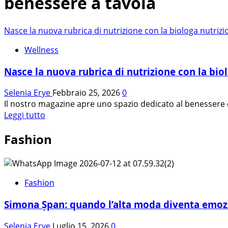
benessere a tavola
Nasce la nuova rubrica di nutrizione con la biologa nutrizi
Wellness
Nasce la nuova rubrica di nutrizione con la bio
Selenia Erye
Febbraio 25, 2026
0
Il nostro magazine apre uno spazio dedicato al benessere e 
Leggi
Leggi tutto
di
Fashion
più
su
Nasce
la
nuova
Fashion
rubrica
Simona Șpan: quando l’alta moda diventa emoz
di
nutrizione
Selenia Erye
Luglio 15, 2026
0
con