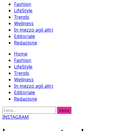
Fashion
LifeStyle
Trends
Wellness
In mezzo agli altri
Editoriale
Redazione
Menu
Home
principale
Fashion
LifeStyle
Trends
Wellness
In mezzo agli altri
Editoriale
Redazione
Ricerca
per:
INSTAGRAM