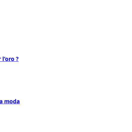
 l’oro ?
lla moda