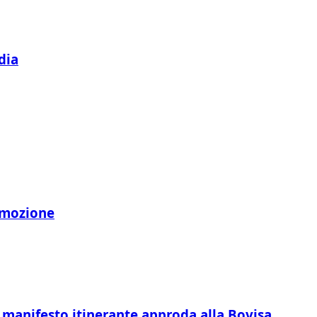
dia
’emozione
il manifesto itinerante approda alla Bovisa