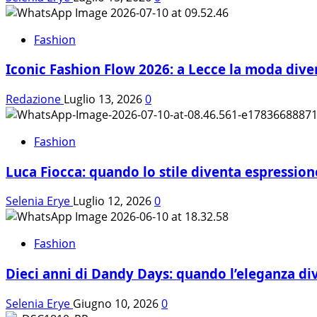
la
biologa
Fashion
nutrizionista
Serena
Iconic Fashion Flow 2026: a Lecce la moda dive
Gazzoli
Redazione
Luglio 13, 2026
0
Fashion
Luca Fiocca: quando lo stile diventa espression
Selenia Erye
Luglio 12, 2026
0
Fashion
Dieci anni di Dandy Days: quando l’eleganza di
Selenia Erye
Giugno 10, 2026
0