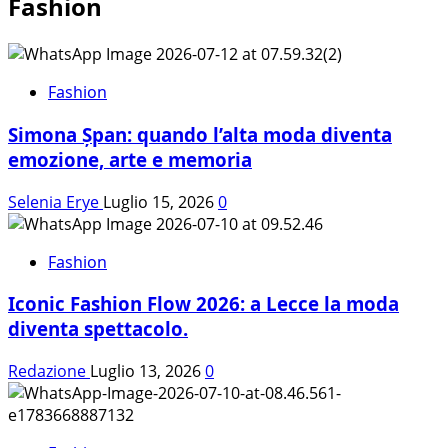
Fashion
più
su
Ancora
una
volta,
Fashion
il
Simona Șpan: quando l’alta moda diventa
“Rockstar
Fashion
emozione, arte e memoria
Show”
si
Selenia Erye
Luglio 15, 2026
0
conferma
tra
Fashion
gli
eventi
Iconic Fashion Flow 2026: a Lecce la moda
più
diventa spettacolo.
spettacolari
della
Redazione
Luglio 13, 2026
0
Milano
Fashion
Week