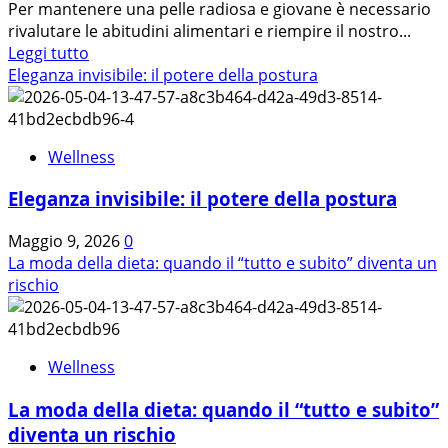
Per mantenere una pelle radiosa e giovane è necessario
rivalutare le abitudini alimentari e riempire il nostro...
Leggi
Leggi tutto
di
Eleganza invisibile: il potere della postura
più
su
La
Wellness
bellezza
della
Eleganza invisibile: il potere della postura
pelle
inizia
Maggio 9, 2026
0
a
La moda della dieta: quando il “tutto e subito” diventa un
tavola.
rischio
Wellness
La moda della dieta: quando il “tutto e subito”
diventa un rischio